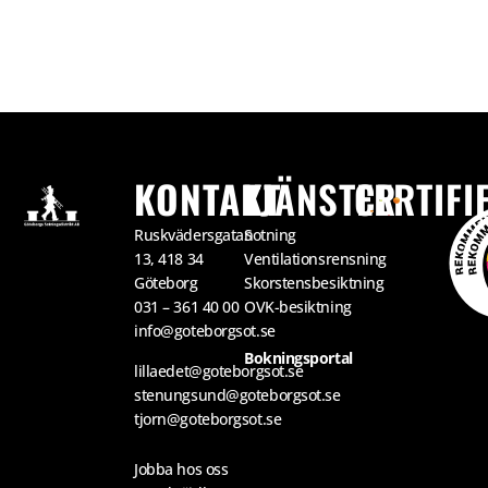
KONTAKT
TJÄNSTER
CERTIFI
Ruskvädersgatan
Sotning
13, 418 34
Ventilationsrensning
Göteborg
Skorstensbesiktning
031 – 361 40 00
OVK-besiktning
info@goteborgsot.se
Bokningsportal
lillaedet@goteborgsot.se
stenungsund@goteborgsot.se
tjorn@goteborgsot.se
Jobba hos oss